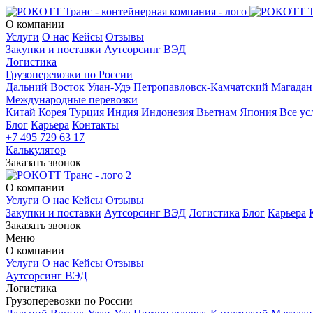
О компании
Услуги
О нас
Кейсы
Отзывы
Закупки и поставки
Аутсорсинг ВЭД
Логистика
Грузоперевозки по России
Дальний Восток
Улан-Удэ
Петропавловск-Камчатский
Магадан
Международные перевозки
Китай
Корея
Турция
Индия
Индонезия
Вьетнам
Япония
Все ус
Блог
Карьера
Контакты
+7 495 729 63 17
Калькулятор
Заказать звонок
О компании
Услуги
О нас
Кейсы
Отзывы
Закупки и поставки
Аутсорсинг ВЭД
Логистика
Блог
Карьера
Заказать звонок
Меню
О компании
Услуги
О нас
Кейсы
Отзывы
Аутсорсинг ВЭД
Логистика
Грузоперевозки по России