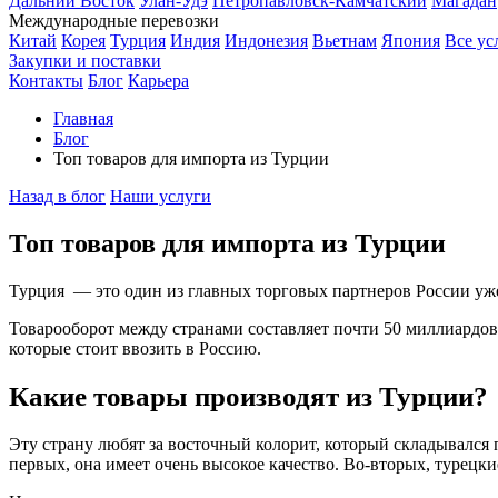
Дальний Восток
Улан-Удэ
Петропавловск-Камчатский
Магадан
Международные перевозки
Китай
Корея
Турция
Индия
Индонезия
Вьетнам
Япония
Все ус
Закупки и поставки
Контакты
Блог
Карьера
Главная
Блог
Топ товаров для импорта из Турции
Назад в блог
Наши услуги
Топ товаров для импорта из Турции
Турция — это один из главных торговых партнеров России уже
Товарооборот между странами составляет почти 50 миллиардов
которые стоит ввозить в Россию.
Какие товары производят из Турции?
Эту страну любят за восточный колорит, который складывался 
первых, она имеет очень высокое качество. Во-вторых, турецк