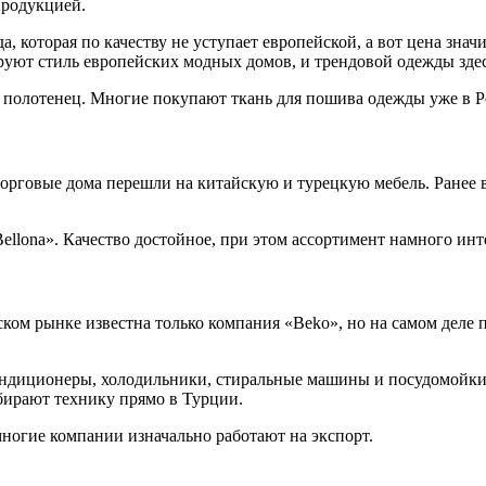
продукцией.
, которая по качеству не уступает европейской, а вот цена зна
руют стиль европейских модных домов, и трендовой одежды здес
, полотенец. Многие покупают ткань для пошива одежды уже в Р
торговые дома перешли на китайскую и турецкую мебель. Ранее
«Bellona». Качество достойное, при этом ассортимент намного ин
ском рынке известна только компания «Beko», но на самом деле 
ндиционеры, холодильники, стиральные машины и посудомойки, 
обирают технику прямо в Турции.
многие компании изначально работают на экспорт.