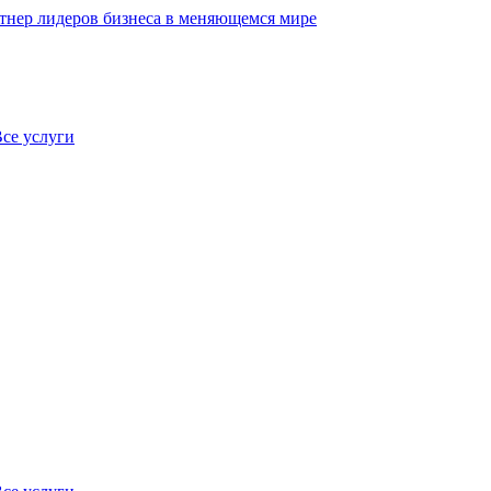
нер лидеров бизнеса в меняющемся мире
се услуги