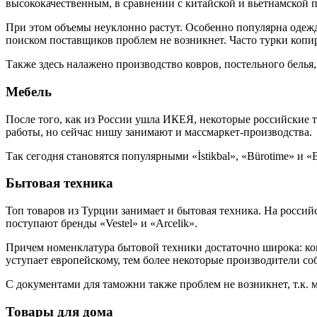
высококачественным, в сравнении с китайской и вьетнамской 
При этом объемы неуклонно растут. Особенно популярна одежда
поиском поставщиков проблем не возникнет. Часто турки копи
Также здесь налажено производство ковров, постельного белья
Мебель
После того, как из России ушла ИКЕЯ, некоторые российские 
работы, но сейчас нишу занимают и массмаркет-производства.
Так сегодня становятся популярными «İstikbal», «Bürotime» и 
Бытовая техника
Топ товаров из Турции занимает и бытовая техника. На россий
поступают бренды «Vestel» и «Arcelik».
Причем номенклатура бытовой техники достаточно широка: ко
уступает европейскому, тем более некоторые производители с
С документами для таможни также проблем не возникнет, т.к. 
Товары для дома