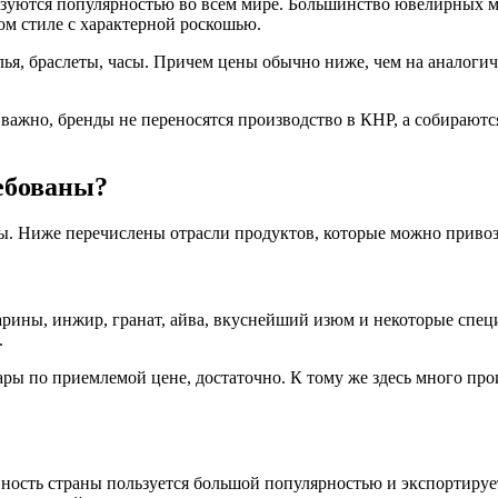
ьзуются популярностью во всем мире. Большинство ювелирных 
ом стиле с характерной роскошью.
ья, браслеты, часы. Причем цены обычно ниже, чем на аналоги
 важно, бренды не переносятся производство в КНР, а собираютс
ебованы?
ны. Ниже перечислены отрасли продуктов, которые можно привоз
арины, инжир, гранат, айва, вкуснейший изюм и некоторые спец
.
ры по приемлемой цене, достаточно. К тому же здесь много про
ность страны пользуется большой популярностью и экспортируетс