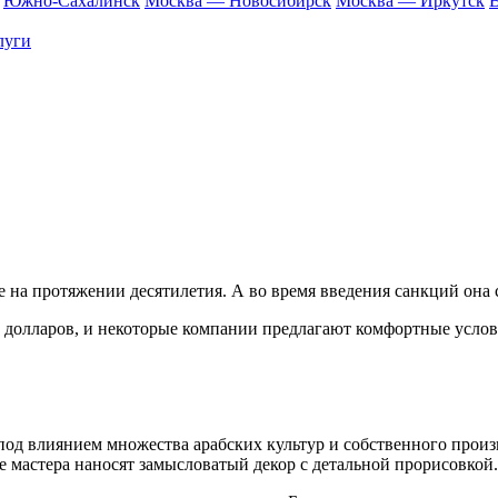
Южно-Сахалинск
Москва — Новосибирск
Москва — Иркутск
В
луги
 на протяжении десятилетия. А во время введения санкций она 
 долларов, и некоторые компании предлагают комфортные услови
под влиянием множества арабских культур и собственного произ
ие мастера наносят замысловатый декор с детальной прорисовко