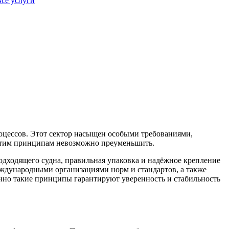
се услуги
оцессов. Этот сектор насыщен особыми требованиями,
я этим принципам невозможно преуменьшить.
дходящего судна, правильная упаковка и надёжное крепление
еждународными организациями норм и стандартов, а также
нно такие принципы гарантируют уверенность и стабильность