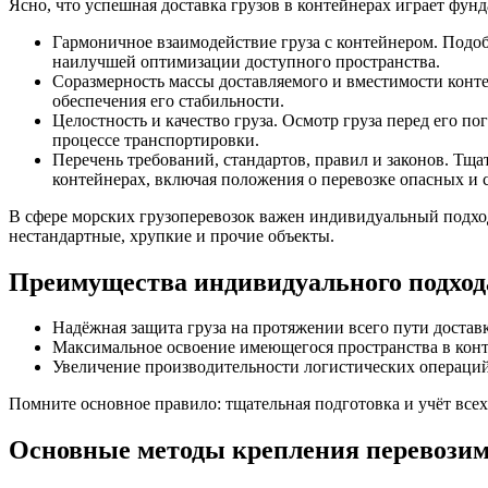
Ясно, что успешная доставка грузов в контейнерах играет фун
Гармоничное взаимодействие груза с контейнером. Подобр
наилучшей оптимизации доступного пространства.
Соразмерность массы доставляемого и вместимости конт
обеспечения его стабильности.
Целостность и качество груза. Осмотр груза перед его п
процессе транспортировки.
Перечень требований, стандартов, правил и законов. Т
контейнерах, включая положения о перевозке опасных и 
В сфере морских грузоперевозок важен индивидуальный подход
нестандартные, хрупкие и прочие объекты.
Преимущества индивидуального подход
Надёжная защита груза на протяжении всего пути достав
Максимальное освоение имеющегося пространства в конт
Увеличение производительности логистических операци
Помните основное правило: тщательная подготовка и учёт все
Основные методы крепления перевозим