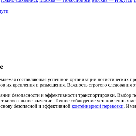
Южно-Сахалинск
Москва — Новосибирск
Москва — Иркутск
В
луги
е
емлемая составляющая успешной организации логистических пр
тодов их крепления и размещения. Важность строгого следовани
ании безопасности и эффективности транспортировки. Выбор по
еет колоссальное значение. Точное соблюдение установленных м
 основу безопасной и эффективной
контейнерной перевозки
. Име