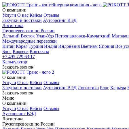
О компании
Услуги
О нас
Кейсы
Отзывы
Закупки и поставки
Аутсорсинг ВЭД
Логистика
Грузоперевозки по России
Дальний Восток
Улан-Удэ
Петропавловск-Камчатский
Магадан
Международные перевозки
Китай
Корея
Турция
Индия
Индонезия
Вьетнам
Япония
Все ус
Блог
Карьера
Контакты
+7 495 729 63 17
Калькулятор
Заказать звонок
О компании
Услуги
О нас
Кейсы
Отзывы
Закупки и поставки
Аутсорсинг ВЭД
Логистика
Блог
Карьера
Заказать звонок
Меню
О компании
Услуги
О нас
Кейсы
Отзывы
Аутсорсинг ВЭД
Логистика
Грузоперевозки по России