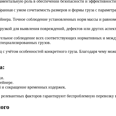
даментальную роль в обеспечении безопасности и эффективности
анная с умом сочетаемость размеров и формы груза с параметрам
ейнера. Точное соблюдение установленных норм массы и равном
огрузкой для выявления повреждений, дефектов или других аспект
щательное соблюдение всех соответствующих нормативных и меж
специализированных грузов.
 с учётом особенностей конкретного груза. Благодаря чему мо
а:
ки.
ейнере.
й и сокращение временных издержек.
х релевантных факторов гарантируют беспроблемную перевозку в
ого