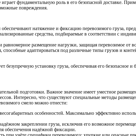
 играет фундаментальную роль в его безопасной доставке. Прим
озможные повреждения.
обеспечивают натяжение и фиксацию перевозимого груза, предо
иализированные средства, подбираемые в соответствии с индиви
 и равномерное размещение нагрузки, защищая перевозимое от 
, способные адаптироваться под различные типы грузов и конт
ет безупречную установку груза, обеспечивая его безопасное и
ательной подготовки. Важное значение имеет уместное размещен
ссов. Интересно, что существуют специальные методы размещени
возимого смело можно отнести:
о весогабаритных особенностей. Максимально эффективно исполь
надёжном закреплении груза, исключив его возможное перемещ
ля обеспечения надёжной фиксации.
ь при учёте специфики перевозимого: хрупкие или опасные пре