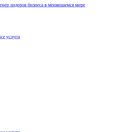
нер лидеров бизнеса в меняющемся мире
се услуги