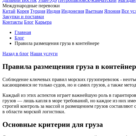
Дальний Восток
Улан-Удэ
Петропавловск-Камчатский
Магадан
Международные перевозки
Китай
Корея
Турция
Индия
Индонезия
Вьетнам
Япония
Все ус
Закупки и поставки
Контакты
Блог
Карьера
Главная
Блог
Правила размещения груза в контейнере
Назад в блог
Наши услуги
Правила размещения груза в контейнер
Соблюдение ключевых правил морских грузоперевозок - неотъ
касающимися не только судов, но и самих грузов, а также ме
Каждый из этих аспектов играет важнейшую роль в гарантиров
грузов — лишь капля в море требований, но каждое из них им
строгий контроль за массой и размещением грузов составляют
в области морской логистики.
Основные критерии для груза