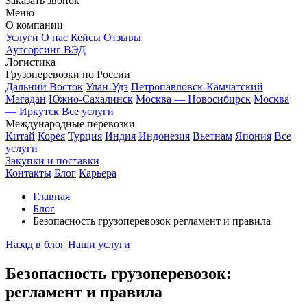
Заказать звонок
Меню
О компании
Услуги
О нас
Кейсы
Отзывы
Аутсорсинг ВЭД
Логистика
Грузоперевозки по России
Дальний Восток
Улан-Удэ
Петропавловск-Камчатский
Магадан
Южно-Сахалинск
Москва — Новосибирск
Москва
— Иркутск
Все услуги
Международные перевозки
Китай
Корея
Турция
Индия
Индонезия
Вьетнам
Япония
Все
услуги
Закупки и поставки
Контакты
Блог
Карьера
Главная
Блог
Безопасность грузоперевозок регламент и правила
Назад в блог
Наши услуги
Безопасность грузоперевозок:
регламент и правила