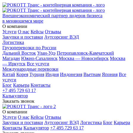
Внешнеэкономический партнер лидеров бизнеса
в меняющемся мире
О компании
Услуги
О нас
Кейсы
Отзывы
Закупки и поставки
Аутсорсинг ВЭД
Логистика
Грузоперевозки по России
Дальний Восток
Улан-Удэ
Петропавловск-Камчатский
Магадан
Южно-Сахалинск
Москва — Новосибирск
Москва
— Иркутск
Все услуги
Международные перевозки
Китай
Корея
Турция
Индия
Индонезия
Вьетнам
Япония
Все
услуги
Блог
Карьера
Контакты
+7 495 729 63 17
Калькулятор
Заказать звонок
О компании
Услуги
О нас
Кейсы
Отзывы
Закупки и поставки
Аутсорсинг ВЭД
Логистика
Блог
Карьера
Контакты
Калькулятор
+7 495 729 63 17